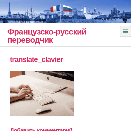
Skip
to
content
Французско-русский
переводчик
translate_clavier
Добавить комментарий